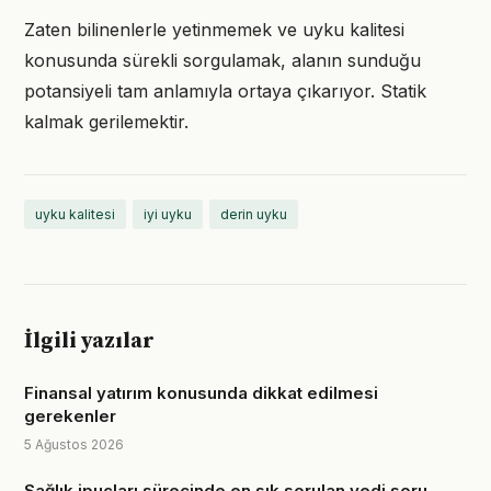
Zaten bilinenlerle yetinmemek ve uyku kalitesi
konusunda sürekli sorgulamak, alanın sunduğu
potansiyeli tam anlamıyla ortaya çıkarıyor. Statik
kalmak gerilemektir.
uyku kalitesi
iyi uyku
derin uyku
İlgili yazılar
Finansal yatırım konusunda dikkat edilmesi
gerekenler
5 Ağustos 2026
Sağlık ipuçları sürecinde en sık sorulan yedi soru