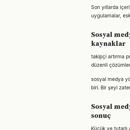
Son yıllarda içer
uygulamalar, eski
Sosyal medy
kaynaklar
takipçi artırma 
düzenli çözümler
sosyal medya yön
biri. Bir şeyi zat
Sosyal med
sonuç
Küçük ve tutarlı 