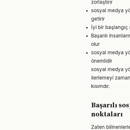
zorlaştırır
sosyal medya yön
getirir
İyi bir başlangı
Başarılı insanlar
olur
sosyal medya yön
önemlidir
sosyal medya yö
ilerlemeyi zaman
kısımdır.
Başarılı so
noktaları
Zaten bilinenle