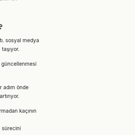
.
?
ştı. sosyal medya
taşıyor.
de güncellenmesi
ir adım önde
rtırıyor.
ırmadan kaçının
 sürecini