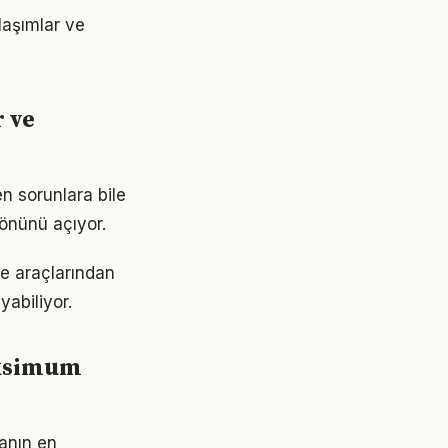
laşımlar ve
 ve
n sorunlara bile
 önünü açıyor.
me araçlarından
yabiliyor.
aksimum
manın en