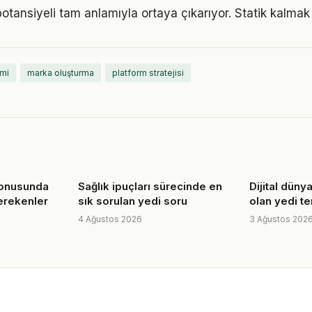
otansiyeli tam anlamıyla ortaya çıkarıyor. Statik kalmak 
mi
marka oluşturma
platform stratejisi
konusunda
Sağlık ipuçları sürecinde en
Dijital dünya
erekenler
sık sorulan yedi soru
olan yedi t
4 Ağustos 2026
3 Ağustos 202