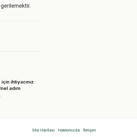
gerilemektir.
 için ihtiyacınız
emel adım
6
Site Haritası
·
Hakkımızda
·
İletişim