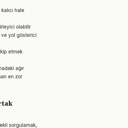
kalıcı hale
eyici olabilir
 ve yol gösterici
akip etmek
adaki ağır
man en zor
rtak
ekli sorgulamak,