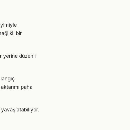
eyimiyle
ğlıklı bir
ar yerine düzenli
şlangıç
 aktarımı paha
yavaşlatabiliyor.