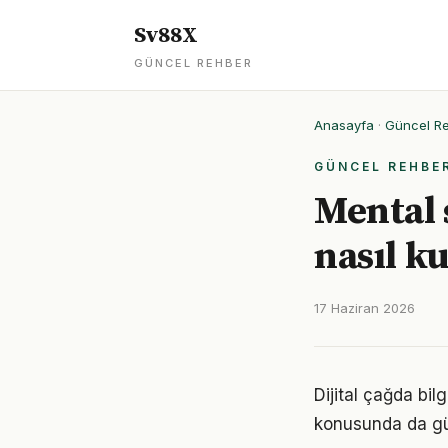
Sv88X
GÜNCEL REHBER
Anasayfa
·
Güncel R
GÜNCEL REHBE
Mental s
nasıl k
17 Haziran 2026
Dijital çağda bil
konusunda da gü