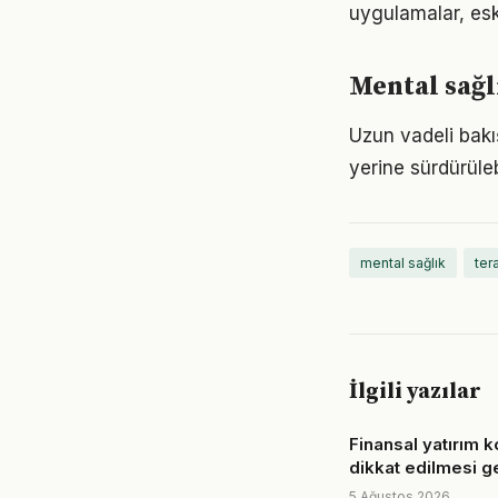
uygulamalar, eski
Mental sağl
Uzun vadeli bakı
yerine sürdürüle
mental sağlık
ter
İlgili yazılar
Finansal yatırım 
dikkat edilmesi g
5 Ağustos 2026