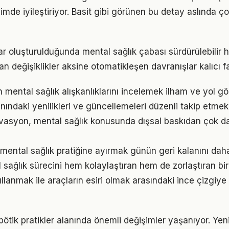
imde iyileştiriyor. Basit gibi görünen bu detay aslında ç
ar oluşturulduğunda mental sağlık çabası sürdürülebilir h
an değişiklikler aksine otomatikleşen davranışlar kalıcı fa
ın mental sağlık alışkanlıklarını incelemek ilham ve yol gös
nındaki yenilikleri ve güncellemeleri düzenli takip etmek
vasyon, mental sağlık konusunda dışsal baskıdan çok dah
mental sağlık pratiğine ayırmak günün geri kalanını daha 
 sağlık sürecini hem kolaylaştıran hem de zorlaştıran bir 
llanmak ile araçların esiri olmak arasındaki ince çizgiy
pötik pratikler alanında önemli değişimler yaşanıyor. Yen