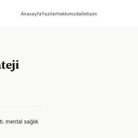
Anasayfa
Yazılar
Hakkımızda
İletişim
teji
ı. mental sağlık