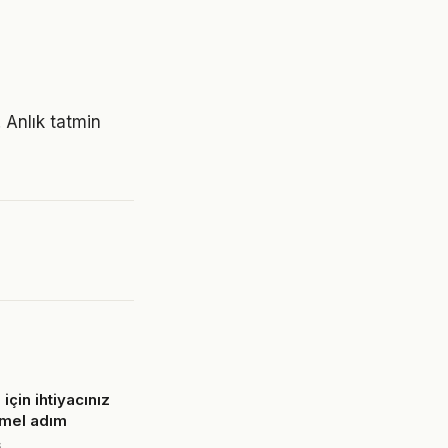
 Anlık tatmin
 için ihtiyacınız
emel adım
6