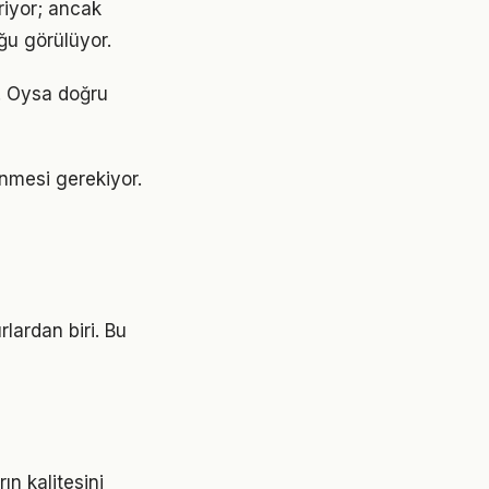
riyor; ancak
ğu görülüyor.
r. Oysa doğru
lenmesi gerekiyor.
lardan biri. Bu
ın kalitesini