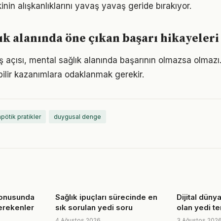
nin alışkanlıklarını yavaş yavaş geride bırakıyor.
ık alanında öne çıkan başarı hikayeleri
ş açısı, mental sağlık alanında başarının olmazsa olmazı.
bilir kazanımlara odaklanmak gerekir.
apötik pratikler
duygusal denge
konusunda
Sağlık ipuçları sürecinde en
Dijital dünya
erekenler
sık sorulan yedi soru
olan yedi t
4 Ağustos 2026
3 Ağustos 202