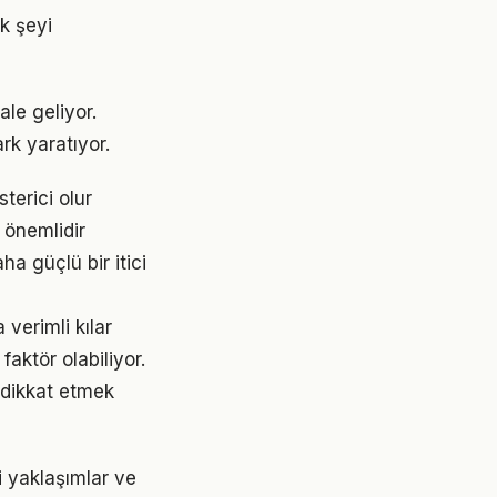
ok şeyi
ale geliyor.
rk yaratıyor.
terici olur
 önemlidir
a güçlü bir itici
verimli kılar
faktör olabiliyor.
e dikkat etmek
i yaklaşımlar ve