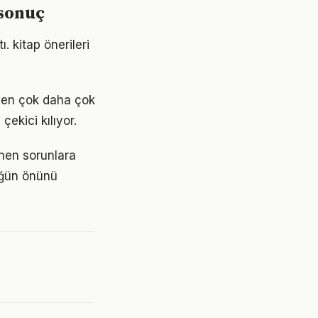
sonuç
. kitap önerileri
nden çok daha çok
çekici kılıyor.
ünen sorunlara
lüğün önünü