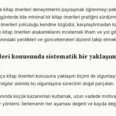
e kitap önerileri deneyimlerini paylaşmak öğrenmeyi peki
ünlerde bile minimal bir kitap önerileri pratiğini sürdür
p önerileri yolculuğu kendine özgüdür, karşılaştırmadan k
n kitap önerileri alışkanlıklarını incelemek ilham ve yol gö
lanındaki yenilikleri ve güncellemeleri düzenli takip etme
leri konusunda sistematik bir yaklaşı
k
tıkça kitap önerileri konusuna yaklaşım biçimi de olgunlaşı
nılgılar aslında bu olgunlaşma sürecinin doğal parçaları.
alanında küçük kazanımları kutlamak, uzun vadede motiv
bir yöntemi. İlerlemenin her aşaması değerli ve kayda değ