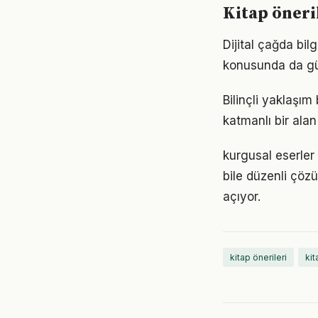
Kitap öner
Dijital çağda bil
konusunda da gü
Bilinçli yaklaşı
katmanlı bir alan 
kurgusal eserler
bile düzenli çöz
açıyor.
kitap önerileri
kit