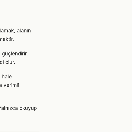
lamak, alanın
ektir.
 güçlendirir.
i olur.
ı hale
a verimli
 Yalnızca okuyup