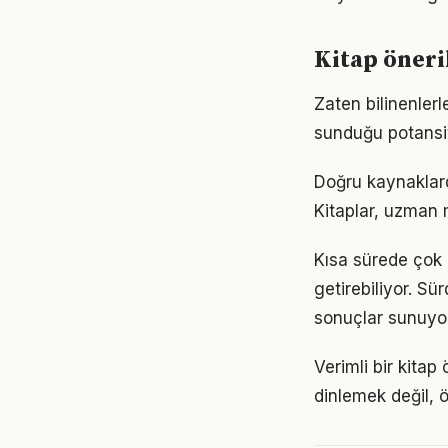
Kitap öneri
Zaten bilinenler
sunduğu potansiy
Doğru kaynaklarda
Kitaplar, uzman m
Kısa sürede çok 
getirebiliyor. S
sonuçlar sunuyor
Verimli bir kita
dinlemek değil, ö