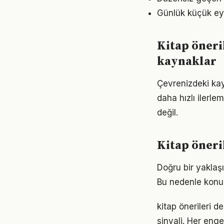
Günlük küçük eyle
Kitap öneri
kaynaklar
Çevrenizdeki kayn
daha hızlı ilerle
değil.
Kitap öneri
Doğru bir yaklaşı
Bu nedenle konu
kitap önerileri d
sinyali. Her enge