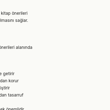
itap önerileri
lmasını sağlar.
önerileri alanında
 getirir
rdan korur
ştirir
dan tasarruf
mek önemlidir