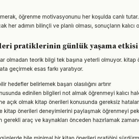
erak, öğrenme motivasyonunu her koşulda canlı tutar. k
k her adımın bilinçli ve planlı olması, sonuçların kalıcı o
leri pratiklerinin günlük yaşama etkisi
r olmadan teorik bilgi tek başına yeterli olmuyor. kitap 
ata geçirmek esas farkı yaratıyor.
ir hedefler belirlemek başarı olasılığını artırır
onusunda edinilen bilgileri not almak öğrenmeyi kalıcı hale
e açık olmak kitap önerileri konusunda gereksiz hatala
e kitap önerileri deneyimlerini paylaşmak öğrenmeyi peki
için gerekli araç ve kaynakları önceden hazırlamak zaman
ünlerde bile minimal bir kitap önerileri pratiğini sürdür