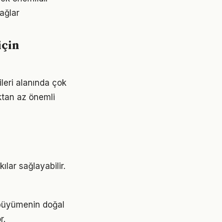
ağlar
için
ileri alanında çok
aktan az önemli
ılar sağlayabilir.
, büyümenin doğal
r.