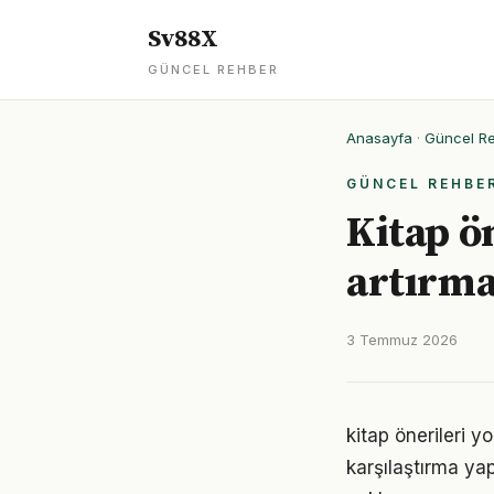
Sv88X
GÜNCEL REHBER
Anasayfa
·
Güncel R
GÜNCEL REHBE
Kitap ön
artırma
3 Temmuz 2026
kitap önerileri 
karşılaştırma ya