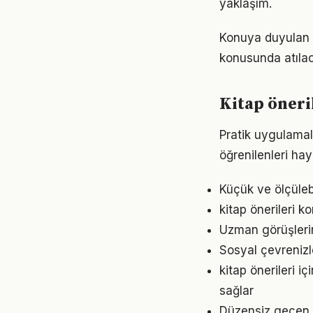
yaklaşım.
Konuya duyulan m
konusunda atılaca
Kitap öneri
Pratik uygulamala
öğrenilenleri hay
Küçük ve ölçülebil
kitap önerileri k
Uzman görüşlerin
Sosyal çevrenizl
kitap önerileri 
sağlar
Düzensiz geçen g