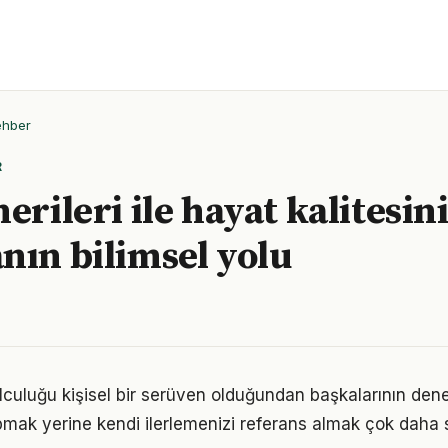
ehber
R
erileri ile hayat kalitesin
nın bilimsel yolu
yolculuğu kişisel bir serüven olduğundan başkalarının den
pmak yerine kendi ilerlemenizi referans almak çok daha sa