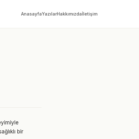
Anasayfa
Yazılar
Hakkımızda
İletişim
i
eyimiyle
ğlıklı bir