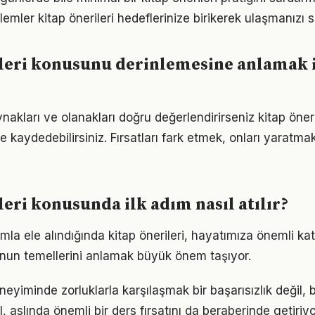
mler kitap önerileri hedeflerinize birikerek ulaşmanızı s
leri konusunu derinlemesine anlamak 
akları ve olanakları doğru değerlendirirseniz kitap öner
me kaydedebilirsiniz. Fırsatları fark etmek, onları yaratm
leri konusunda ilk adım nasıl atılır?
mla ele alındığında kitap önerileri, hayatımıza önemli katk
nun temellerini anlamak büyük önem taşıyor.
eneyiminde zorluklarla karşılaşmak bir başarısızlık değil
l, aslında önemli bir ders fırsatını da beraberinde getiriyo