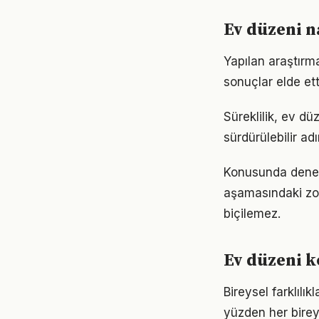
Ev düzeni n
Yapılan araştırma
sonuçlar elde ett
Süreklilik, ev dü
sürdürülebilir ad
Konusunda deneyim
aşamasındaki zor
biçilemez.
Ev düzeni 
Bireysel farklıl
yüzden her birey