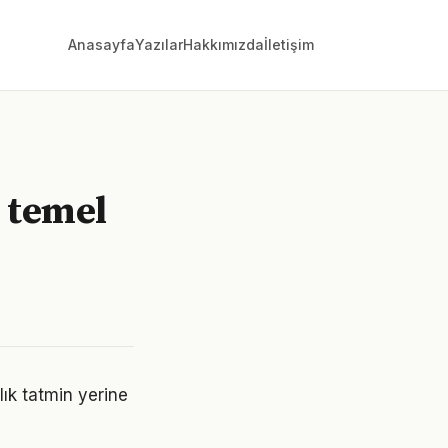
Anasayfa
Yazılar
Hakkımızda
İletişim
ı temel
lık tatmin yerine