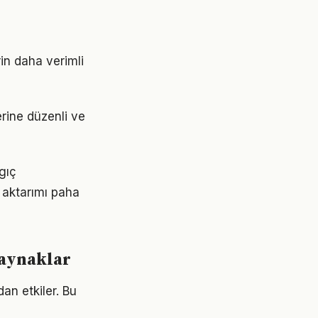
rin daha verimli
erine düzenli ve
ngıç
 aktarımı paha
kaynaklar
an etkiler. Bu