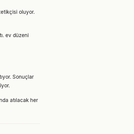
tikçisi oluyor.
tı. ev düzeni
tıyor. Sonuçlar
yor.
nda atılacak her