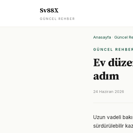
Sv88X
GÜNCEL REHBER
Anasayfa
·
Güncel R
GÜNCEL REHBE
Ev düzen
adım
24 Haziran 2026
Uzun vadeli bakı
sürdürülebilir k